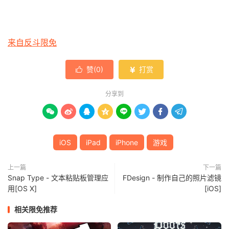
来自反斗限免
赞(
0
)
打赏


分享到








iOS
iPad
iPhone
游戏
上一篇
下一篇
Snap Type - 文本粘贴板管理应
FDesign - 制作自己的照片滤镜
用[OS X]
[iOS]
相关限免推荐