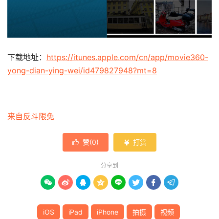
下载地址：
https://itunes.apple.com/cn/app/movie360-
yong-dian-ying-wei/id479827948?mt=8
来自反斗限免
赞(
0
)
打赏


分享到








iOS
iPad
iPhone
拍摄
视频