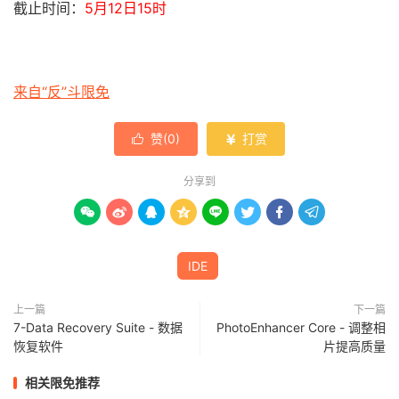
截止时间：
5月12日15时
来自“反”斗限免
赞(
0
)
打赏


分享到








IDE
上一篇
下一篇
7-Data Recovery Suite - 数据
PhotoEnhancer Core - 调整相
恢复软件
片提高质量
相关限免推荐