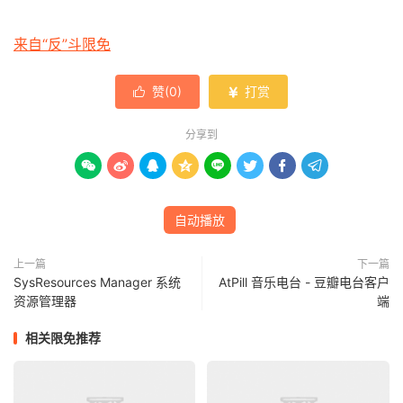
来自“反”斗限免
赞(
0
)
打赏


分享到








自动播放
上一篇
下一篇
SysResources Manager 系统
AtPill 音乐电台 - 豆瓣电台客户
资源管理器
端
相关限免推荐