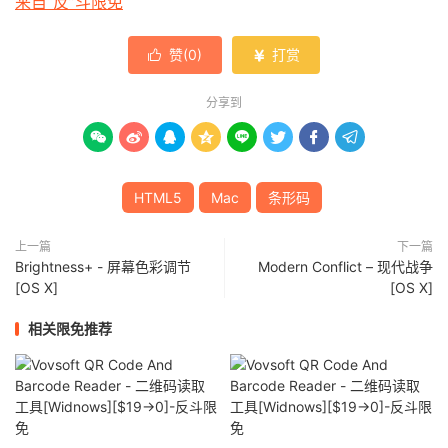
来自“反”斗限免
赞(
0
)
打赏


分享到








HTML5
Mac
条形码
上一篇
下一篇
Brightness+ - 屏幕色彩调节
Modern Conflict – 现代战争
[OS X]
[OS X]
相关限免推荐