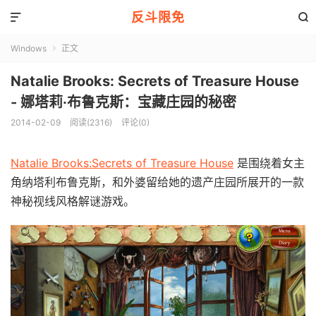
反斗限免


Windows
正文

Natalie Brooks: Secrets of Treasure House
- 娜塔莉·布鲁克斯：宝藏庄园的秘密
2014-02-09
阅读(2316)
评论(0)
Natalie Brooks:Secrets of Treasure House
是围绕着女主
角纳塔利布鲁克斯，和外婆留给她的遗产庄园所展开的一款
神秘视线风格解谜游戏。