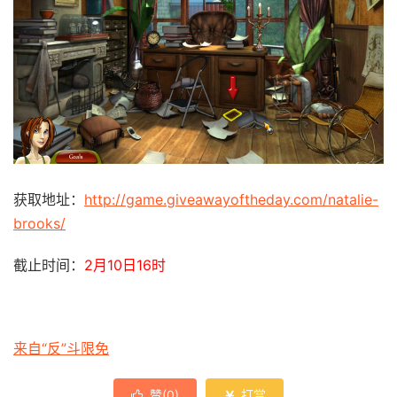
获取地址：
http://game.giveawayoftheday.com/natalie-
brooks/
截止时间：
2月10日16时
来自“反”斗限免
赞(
0
)
打赏

