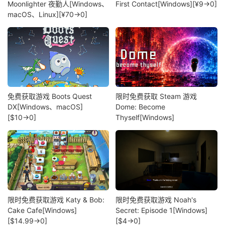
Moonlighter 夜勤人[Windows、
First Contact[Windows][¥9→0]
macOS、Linux][¥70→0]
免费获取游戏 Boots Quest
限时免费获取 Steam 游戏
DX[Windows、macOS]
Dome: Become
[$10→0]
Thyself[Windows]
限时免费获取游戏 Katy & Bob:
限时免费获取游戏 Noah's
Cake Cafe[Windows]
Secret: Episode 1[Windows]
[$14.99→0]
[$4→0]