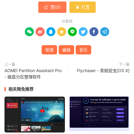
赞(
0
)
打赏


分享到








管理
编辑
音乐
上一篇
下一篇
AOMEI Partition Assistant Pro
Flychaser - 青蛙捉虫[OS X]
- 磁盘分区整理软件
相关限免推荐