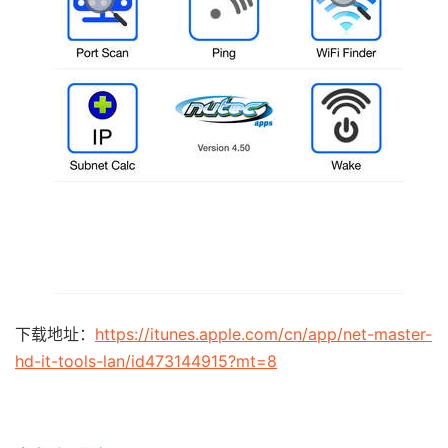
下载地址：
https://itunes.apple.com/cn/app/net-master-
hd-it-tools-lan/id473144915?mt=8