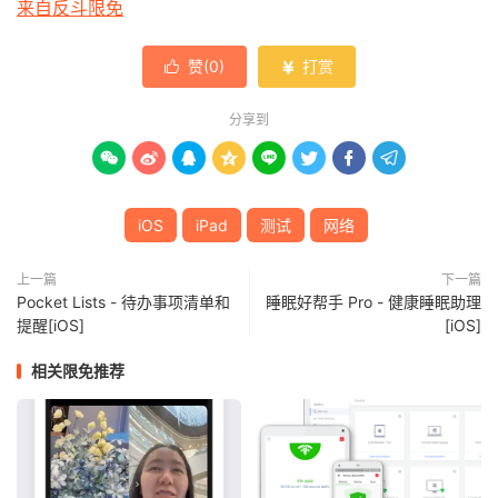
来自反斗限免
赞(
0
)
打赏


分享到








iOS
iPad
测试
网络
上一篇
下一篇
Pocket Lists - 待办事项清单和
睡眠好帮手 Pro - 健康睡眠助理
提醒[iOS]
[iOS]
相关限免推荐