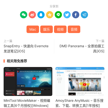
分享到








Mac
娱乐
视频
音频
上一篇
下一篇
SnapEntry - 快速向 Evernote
DMD Panorama - 全景拍摄工
发送笔记[iOS]
具[iOS]
相关限免推荐
MiniTool MovieMaker - 视频编
AmoyShare AnyMusic – 音乐搜
辑工具[6个月授权][Windows]
索、下载、转换工具[1年授权]