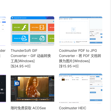
ader
ThunderSoft GIF
Coolmuster PDF to JPG
]
Converter – GIF 动画转换
Converter - 将 PDF 文档转
工具[Windows]
换为图片[Windows]
[$24.95→0]
[$15.95→0]
限时免费获取 ACDSee
Coolmuster HEIC