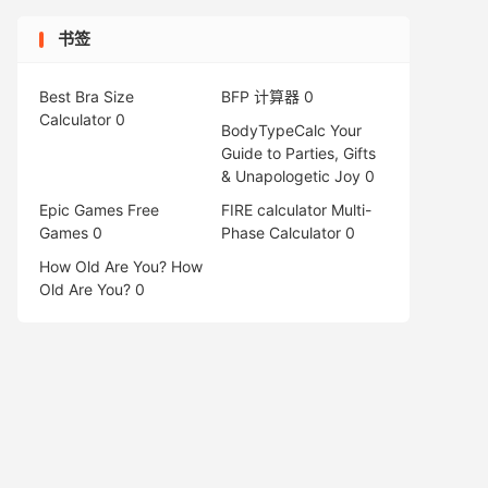
书签
Best Bra Size
BFP 计算器
0
Calculator
0
BodyTypeCalc
Your
Guide to Parties, Gifts
& Unapologetic Joy 0
Epic Games Free
FIRE calculator
Multi-
Games
0
Phase Calculator 0
How Old Are You?
How
Old Are You? 0