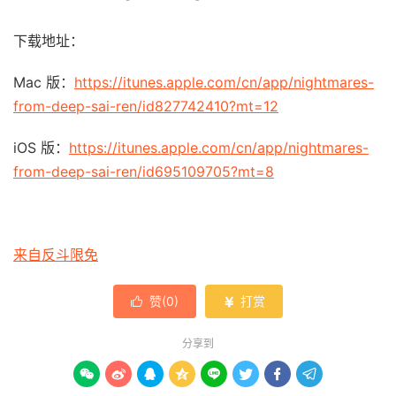
下载地址：
Mac 版：
https://itunes.apple.com/cn/app/nightmares-
from-deep-sai-ren/id827742410?mt=12
iOS 版：
https://itunes.apple.com/cn/app/nightmares-
from-deep-sai-ren/id695109705?mt=8
来自反斗限免
赞(
0
)
打赏


分享到







