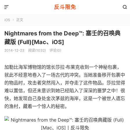
反斗限免


iOS
正文

Nightmares from the Deep™: 塞壬的召唤典
藏版 (Full)[Mac、iOS]
2014-12-23
阅读(1032)
评论(0)
加勒比海军博物馆的馆长莎拉·布莱克收到一个神秘包裹，
就此不经意地卷入了一场古代的冲突。当她准备移开包裹中
的物品时，攻击者突然闯入，并夺走了这件物品。莎拉觉得
难以置信，但还未意识到她已经陷入了深深的噩梦之中！很
快，她发现自己身处金次茅兹的海岸，这是一个被世人遗忘
的渔村，藏着一个惊人的秘密。