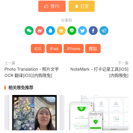
赞(
1
)
打赏


分享到








iOS
iPad
iPhone
模拟
上一篇
下一篇
Photo Translation - 照片文字
NoteMark - 打卡记录工具[iOS]
OCR 翻译[iOS][内购限免]
[内购限免]
相关限免推荐