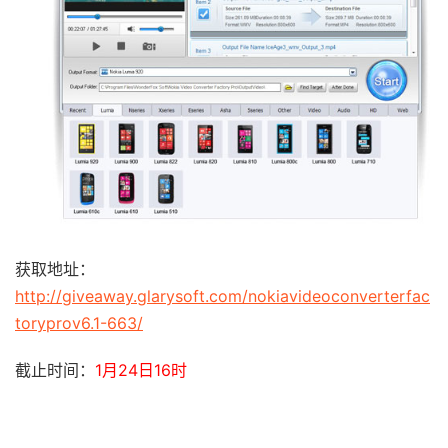
获取地址：
http://giveaway.glarysoft.com/nokiavideoconverterfac
toryprov6.1-663/
截止时间：
1月24日16时