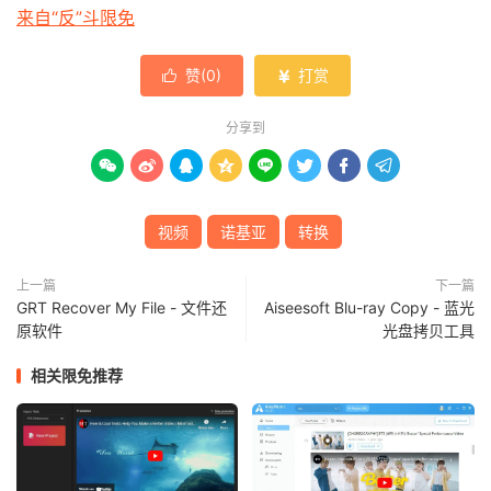
来自“反”斗限免
赞(
0
)
打赏


分享到








视频
诺基亚
转换
上一篇
下一篇
GRT Recover My File - 文件还
Aiseesoft Blu-ray Copy - 蓝光
原软件
光盘拷贝工具
相关限免推荐