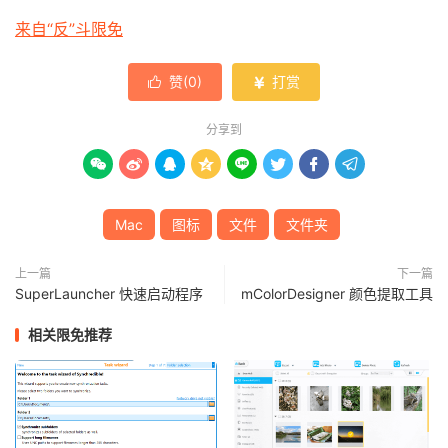
来自“反”斗限免
赞(
0
)
打赏


分享到








Mac
图标
文件
文件夹
上一篇
下一篇
SuperLauncher 快速启动程序
mColorDesigner 颜色提取工具
相关限免推荐