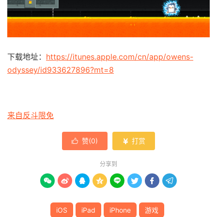
下载地址：
https://itunes.apple.com/cn/app/owens-
odyssey/id933627896?mt=8
来自反斗限免
赞(
0
)
打赏


分享到








iOS
iPad
iPhone
游戏