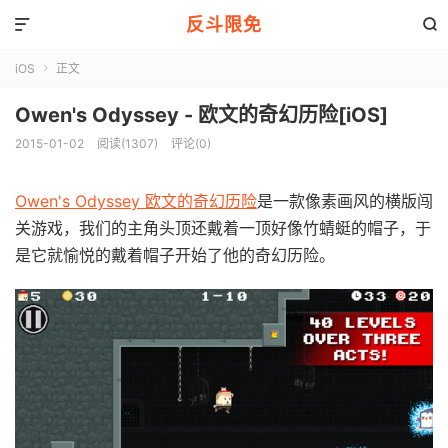
反斗限免


iOS
正文

Owen's Odyssey - 欧文的奇幻历险[iOS]
2015-01-02
阅读(1307)
评论(0)
Owen's Odyssey 欧文的奇幻历险
是一款像素画风的横版闯
关游戏，我们的主角头顶还戴着一顶好像竹蜻蜓的帽子，于
是它就愉悦的戴着帽子开始了他的奇幻历险。