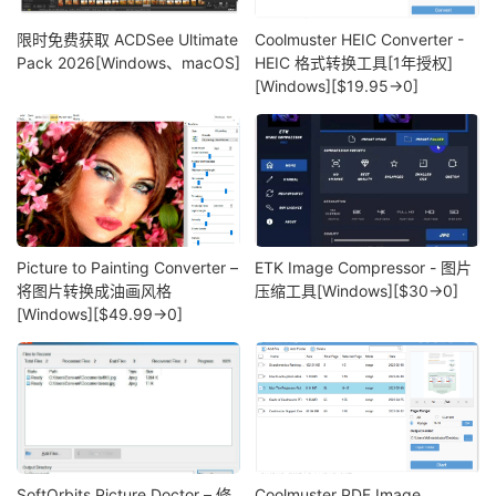
限时免费获取 ACDSee Ultimate
Coolmuster HEIC Converter -
Pack 2026[Windows、macOS]
HEIC 格式转换工具[1年授权]
[Windows][$19.95→0]
Picture to Painting Converter –
ETK Image Compressor - 图片
将图片转换成油画风格
压缩工具[Windows][$30→0]
[Windows][$49.99→0]
SoftOrbits Picture Doctor – 修
Coolmuster PDF Image