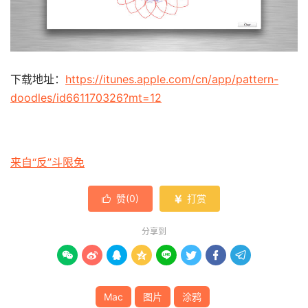
下载地址：
https://itunes.apple.com/cn/app/pattern-
doodles/id661170326?mt=12
来自“反”斗限免
赞(
0
)
打赏


分享到








Mac
图片
涂鸦