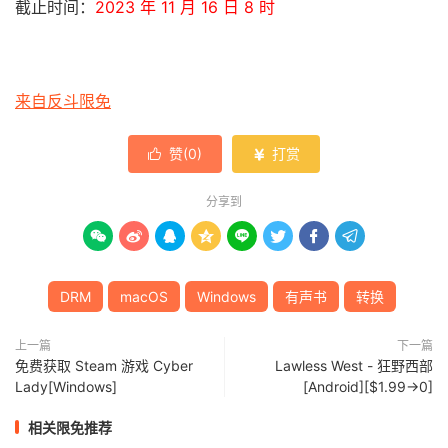
截止时间：
2023 年 11 月 16 日 8 时
来自反斗限免
赞(
0
)
打赏


分享到








DRM
macOS
Windows
有声书
转换
上一篇
下一篇
免费获取 Steam 游戏 Cyber
Lawless West - 狂野西部
Lady[Windows]
[Android][$1.99→0]
相关限免推荐