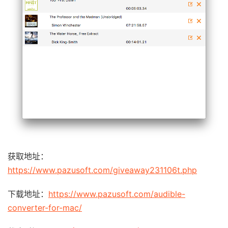
获取地址：
https://www.pazusoft.com/giveaway231106t.php
下载地址：
https://www.pazusoft.com/audible-
converter-for-mac/