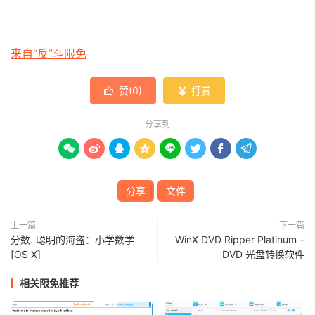
来自“反”斗限免
赞(
0
)
打赏


分享到








分享
文件
上一篇
下一篇
分数. 聪明的海盗：小学数学
WinX DVD Ripper Platinum –
[OS X]
DVD 光盘转换软件
相关限免推荐