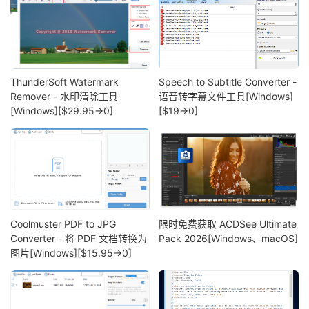
ThunderSoft Watermark
Speech to Subtitle Converter -
Remover - 水印清除工具
语音转字幕文件工具[Windows]
[Windows][$29.95→0]
[$19→0]
Coolmuster PDF to JPG
限时免费获取 ACDSee Ultimate
Converter - 将 PDF 文档转换为
Pack 2026[Windows、macOS]
图片[Windows][$15.95→0]