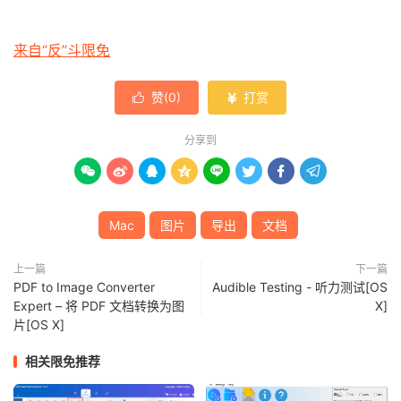
来自“反”斗限免
赞(
0
)
打赏


分享到








Mac
图片
导出
文档
上一篇
下一篇
PDF to Image Converter
Audible Testing - 听力测试[OS
Expert – 将 PDF 文档转换为图
X]
片[OS X]
相关限免推荐