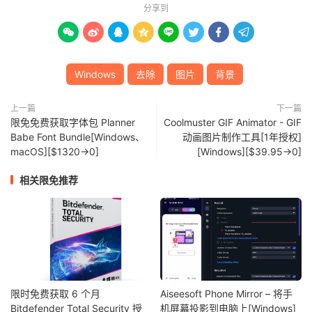
分享到








Windows
去除
图片
背景
上一篇
下一篇
限免免费获取字体包 Planner
Coolmuster GIF Animator - GIF
Babe Font Bundle[Windows、
动画图片制作工具[1年授权]
macOS][$1320→0]
[Windows][$39.95→0]
相关限免推荐
限时免费获取 6 个月
Aiseesoft Phone Mirror – 将手
Bitdefender Total Security 授
机屏幕投影到电脑上[Windows]