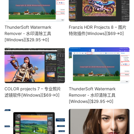
ThunderSoft Watermark
Franzis HDR Projects 8 – 图片
Remover - 水印清除工具
特效插件[Windows][$69→0]
[Windows][$29.95→0]
COLOR projects 7 – 专业照片
ThunderSoft Watermark
滤镜软件[Windows][$69→0]
Remover - 水印清除工具
[Windows][$29.95→0]