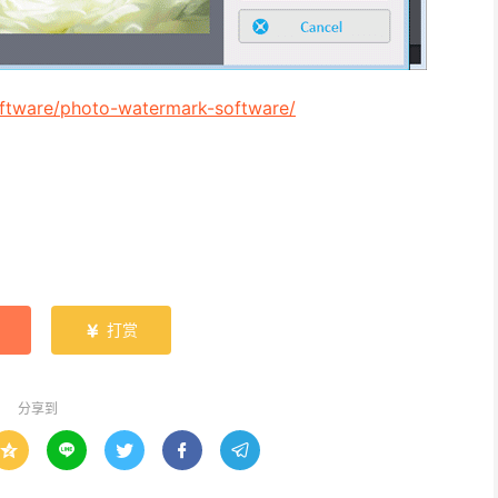
oftware/photo-watermark-software/
打赏

分享到




