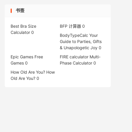
书签
Best Bra Size
BFP 计算器
0
Calculator
0
BodyTypeCalc
Your
Guide to Parties, Gifts
& Unapologetic Joy 0
Epic Games Free
FIRE calculator
Multi-
Games
0
Phase Calculator 0
How Old Are You?
How
Old Are You? 0