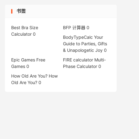
书签
Best Bra Size
BFP 计算器
0
Calculator
0
BodyTypeCalc
Your
Guide to Parties, Gifts
& Unapologetic Joy 0
Epic Games Free
FIRE calculator
Multi-
Games
0
Phase Calculator 0
How Old Are You?
How
Old Are You? 0