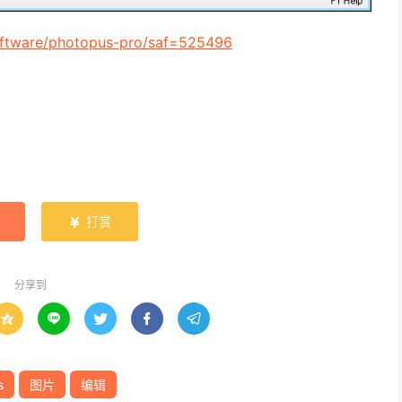
oftware/photopus-pro/saf=525496
打赏

分享到





s
图片
编辑