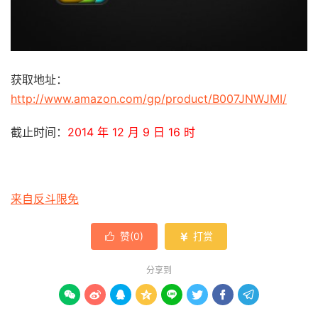
获取地址：
http://www.amazon.com/gp/product/B007JNWJMI/
截止时间：
2014 年 12 月 9 日 16 时
来自反斗限免
赞(
0
)
打赏


分享到







