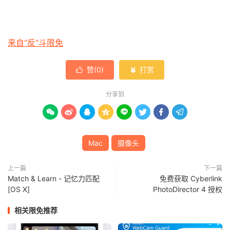
来自“反”斗限免
赞(
0
)
打赏


分享到








Mac
摄像头
上一篇
下一篇
Match & Learn - 记忆力匹配
免费获取 Cyberlink
[OS X]
PhotoDirector 4 授权
相关限免推荐