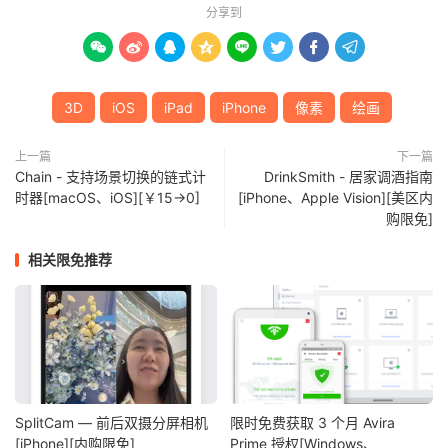
分享到








3D
iOS
iPad
iPhone
像素
绘画
上一篇
下一篇
Chain - 支持场景切换的链式计
DrinkSmith - 居家调酒指南
时器[macOS、iOS][￥15→0]
[iPhone、Apple Vision][美区内
购限免]
相关限免推荐
SplitCam — 前后双摄分屏相机
限时免费获取 3 个月 Avira
[iPhone][内购限免]
Prime 授权[Windows、