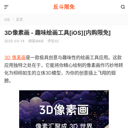
反斗限免


iOS
正文

3D像素画 - 趣味绘画工具[iOS][内购限免]
2025-03-14
阅读(848)
评论(0)
3D 像素画
是一款极具创意与趣味性的绘画工具应用。这款
应用独特之处在于，它能将你精心绘制的像素画作巧妙地转
化为栩栩如生的立体3D模型，为你的创意插上飞翔的翅
膀。