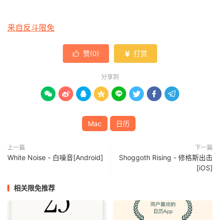
来自反斗限免
赞(
0
)
打赏


分享到








Mac
日历
上一篇
下一篇
White Noise - 白噪音[Android]
Shoggoth Rising - 修格斯出击
[iOS]
相关限免推荐