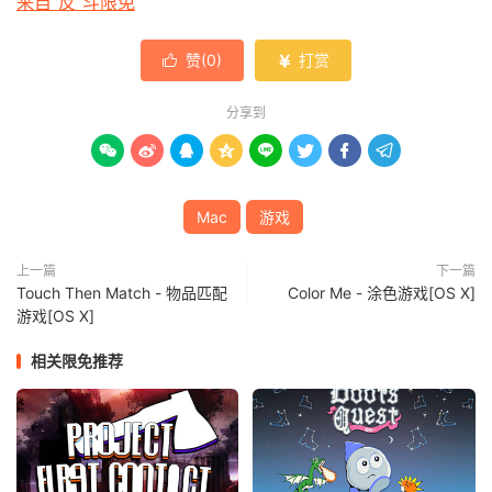
来自“反”斗限免
赞(
0
)
打赏


分享到








Mac
游戏
上一篇
下一篇
Touch Then Match - 物品匹配
Color Me - 涂色游戏[OS X]
游戏[OS X]
相关限免推荐