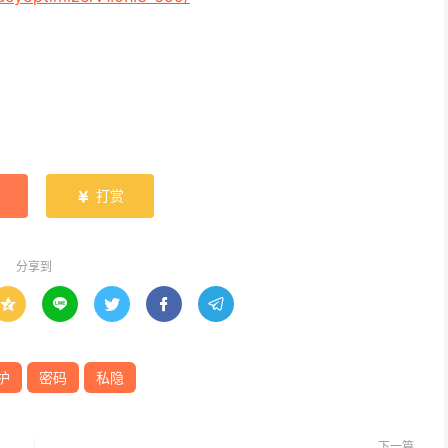
打赏

分享到





护
密码
私隐
下一篇