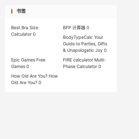
书签
Best Bra Size
BFP 计算器
0
Calculator
0
BodyTypeCalc
Your
Guide to Parties, Gifts
& Unapologetic Joy 0
Epic Games Free
FIRE calculator
Multi-
Games
0
Phase Calculator 0
How Old Are You?
How
Old Are You? 0