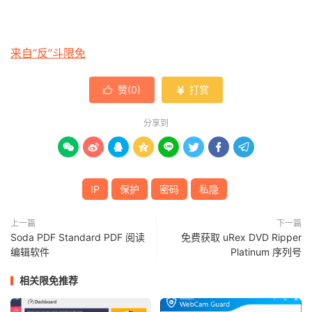
来自“反”斗限免
赞(
0
)
打赏


分享到








IP
保护
密码
私隐
上一篇
下一篇
Soda PDF Standard PDF 阅读
免费获取 uRex DVD Ripper
编辑软件
Platinum 序列号
相关限免推荐