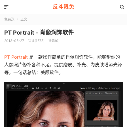
反斗限免


免费送
正文

PT Portrait - 肖像润饰软件
2013-05-27
阅读(1578)
评论(0)
PT Portrait
是一款操作简单的肖像润饰软件，能够帮你的
人像照片修补各种不足，提供磨皮、补光、为皮肤增添光泽
等。一句话总结：美颜软件。