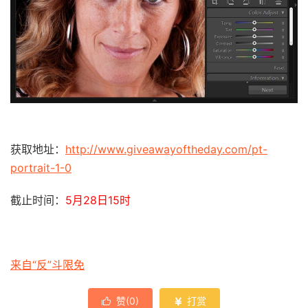
获取地址：
http://www.giveawayoftheday.com/pt-
portrait-1-0
截止时间：
5月28日15时
来自“反”斗限免
赞(
0
)
打赏

