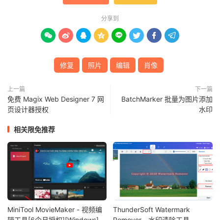
分享到








修复
照片
编辑
肖像
上一篇
下一篇
免费 Magix Web Designer 7 网
BatchMarker 批量为图片添加
页设计器授权
水印
相关限免推荐
MiniTool MovieMaker - 视频编
ThunderSoft Watermark
辑工具[6个月授权][Windows]
Remover - 水印清除工具