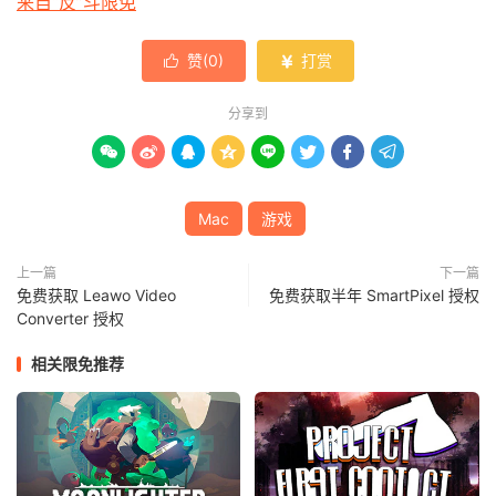
来自“反”斗限免
赞(
0
)
打赏


分享到








Mac
游戏
上一篇
下一篇
免费获取 Leawo Video
免费获取半年 SmartPixel 授权
Converter 授权
相关限免推荐