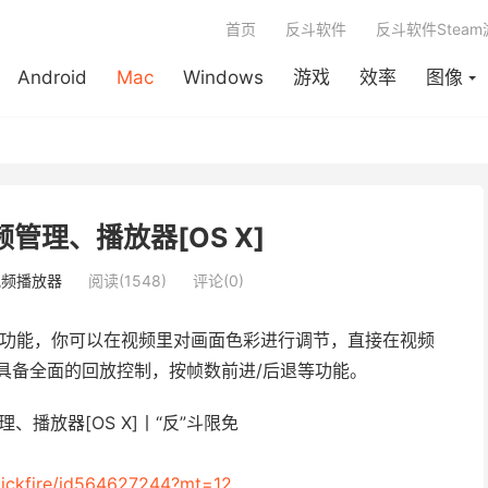
首页
反斗软件
反斗软件Stea
Android
Mac
Windows
游戏
效率
图像
- 视频管理、播放器[OS X]
视频播放器
阅读(1548)
评论(0)
功能，你可以在视频里对画面色彩进行调节，直接在视频
具备全面的回放控制，按帧数前进/后退等功能。
quickfire/id564627244?mt=12