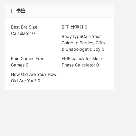
书签
Best Bra Size
BFP 计算器
0
Calculator
0
BodyTypeCalc
Your
Guide to Parties, Gifts
& Unapologetic Joy 0
Epic Games Free
FIRE calculator
Multi-
Games
0
Phase Calculator 0
How Old Are You?
How
Old Are You? 0