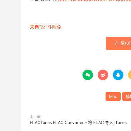
来自“反”斗限免
赞(
0
)




Mac
播
上一篇
FLACTunes FLAC Converter – 将 FLAC 导入 iTunes