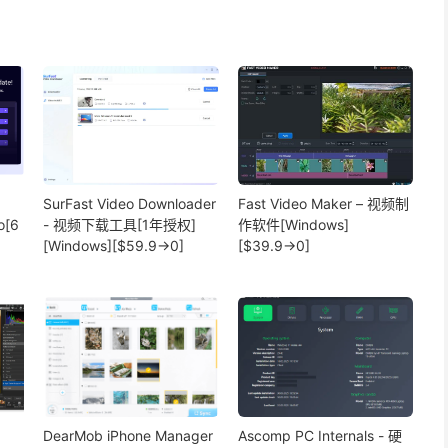
SurFast Video Downloader
Fast Video Maker – 视频制
o[6
- 视频下载工具[1年授权]
作软件[Windows]
[Windows][$59.9→0]
[$39.9→0]
DearMob iPhone Manager
Ascomp PC Internals - 硬