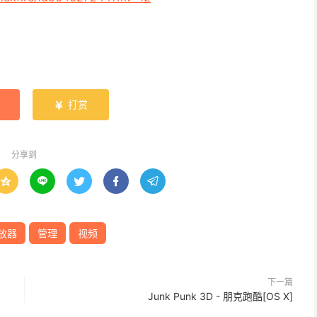
打赏

分享到





放器
管理
视频
下一篇
Junk Punk 3D - 朋克跑酷[OS X]