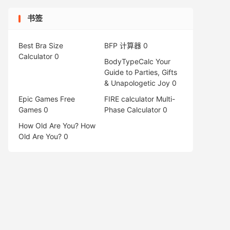
书签
Best Bra Size
BFP 计算器
0
Calculator
0
BodyTypeCalc
Your
Guide to Parties, Gifts
& Unapologetic Joy 0
Epic Games Free
FIRE calculator
Multi-
Games
0
Phase Calculator 0
How Old Are You?
How
Old Are You? 0