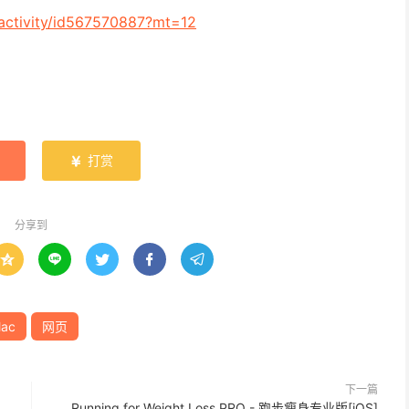
eactivity/id567570887?mt=12
打赏

分享到





ac
网页
下一篇
Running for Weight Loss PRO - 跑步瘦身专业版[iOS]