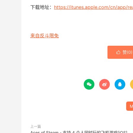
下载地址：
https://itunes.apple.com/cn/app/r
来自反斗限免
赞(
0
)




M
上一篇
Aces of Steam - 支持 4 个人同时玩的飞机游戏[iOS]