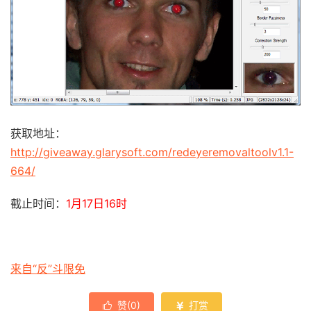
获取地址：
http://giveaway.glarysoft.com/redeyeremovaltoolv1.1-
664/
截止时间：
1月17日16时
来自“反”斗限免
赞(
0
)
打赏

