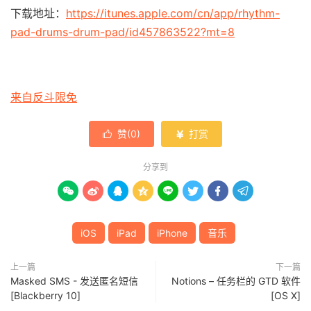
下载地址：
https://itunes.apple.com/cn/app/rhythm-
pad-drums-drum-pad/id457863522?mt=8
来自反斗限免
赞(
0
)
打赏


分享到








iOS
iPad
iPhone
音乐
上一篇
下一篇
Masked SMS - 发送匿名短信
Notions – 任务栏的 GTD 软件
[Blackberry 10]
[OS X]