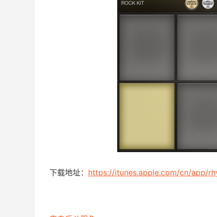
下载地址：
https://itunes.apple.com/cn/app