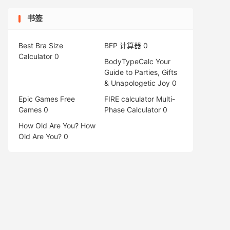
书签
Best Bra Size
BFP 计算器
0
Calculator
0
BodyTypeCalc
Your
Guide to Parties, Gifts
& Unapologetic Joy 0
Epic Games Free
FIRE calculator
Multi-
Games
0
Phase Calculator 0
How Old Are You?
How
Old Are You? 0