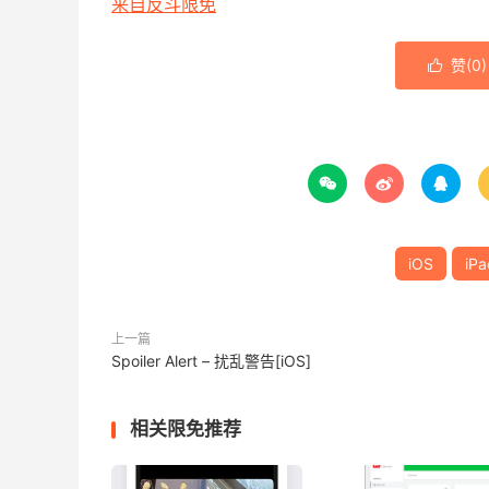
来自反斗限免
赞(
0
)




iOS
iPa
上一篇
Spoiler Alert – 扰乱警告[iOS]
相关限免推荐