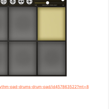
/rhythm-pad-drums-drum-pad/id457863522?mt=8