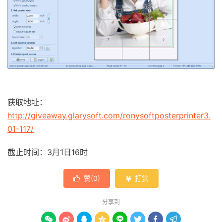
获取地址：
http://giveaway.glarysoft.com/ronysoftposterprinter3.
01-117/
截止时间：3月1日16时
赞(
0
)
打赏


分享到







