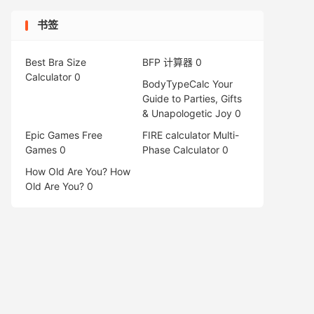
书签
Best Bra Size
BFP 计算器
0
Calculator
0
BodyTypeCalc
Your
Guide to Parties, Gifts
& Unapologetic Joy 0
Epic Games Free
FIRE calculator
Multi-
Games
0
Phase Calculator 0
How Old Are You?
How
Old Are You? 0