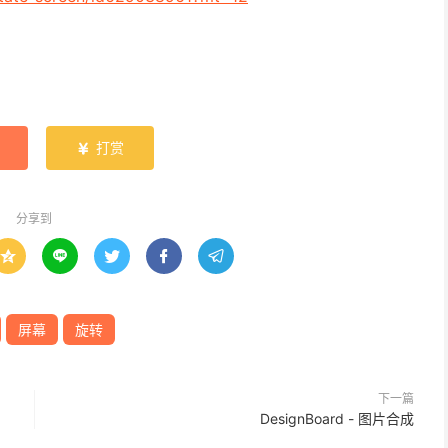
打赏

分享到





屏幕
旋转
下一篇
DesignBoard - 图片合成