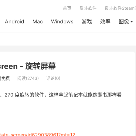
首页
反斗软件
反斗软件Stea
Android
Mac
Windows
游戏
效率
图像
Screen - 旋转屏幕
时免费
阅读(2743)
评论(0)
80、270 度旋转的软件，这样拿起笔记本就能像翻书那样看
？
rotate-screen/id629038961?mt=12