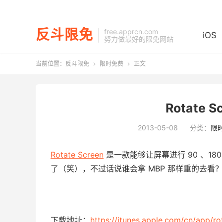
反斗限免
free.apprcn.com
iOS
努力做最好的限免网站
当前位置：
反斗限免
限时免费
正文


Rotate 
2013-05-08
分类：
限
Rotate Screen
是一款能够让屏幕进行 90 、1
了（笑），不过话说谁会拿 MBP 那样重的去看
下载地址：
https://itunes.apple.com/cn/app/