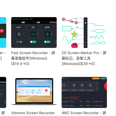
er -
Fast Screen Recorder - 屏
ZD Screen Marker Pro - 屏
]
幕录像软件[Windows]
幕标记、录像工具
[$19.9→0]
[Windows][$39→0]
- 屏
Vidmore Screen Recorder
AWZ Screen Recorder - 屏