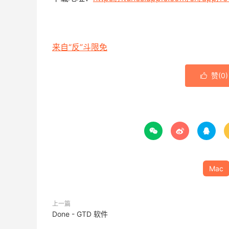
来自“反”斗限免
赞(
0
)




Mac
上一篇
Done - GTD 软件