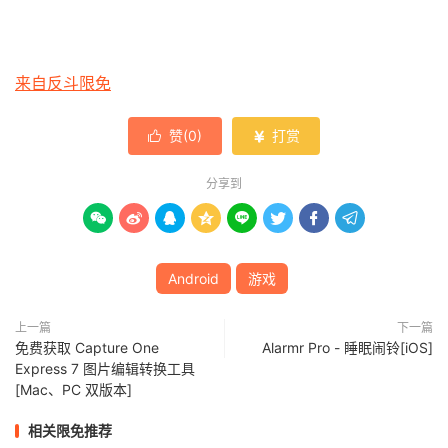
来自反斗限免
赞(
0
)
打赏


分享到








Android
游戏
上一篇
下一篇
免费获取 Capture One
Alarmr Pro - 睡眠闹铃[iOS]
Express 7 图片编辑转换工具
[Mac、PC 双版本]
相关限免推荐