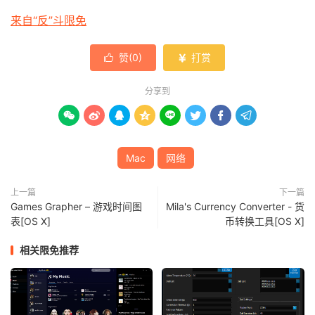
来自“反”斗限免
赞(
0
)
打赏


分享到








Mac
网络
上一篇
下一篇
Games Grapher – 游戏时间图
Mila's Currency Converter - 货
表[OS X]
币转换工具[OS X]
相关限免推荐