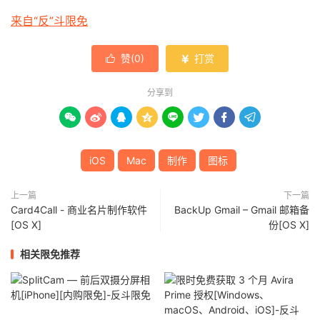
来自“反”斗限免
赞(
0
)
打赏


分享到








iOS
Mac
制作
图标
上一篇
下一篇
Card4Call - 商业名片制作软件
BackUp Gmail – Gmail 邮箱备
[OS X]
份[OS X]
相关限免推荐