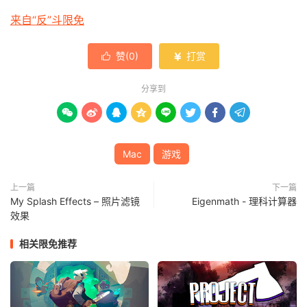
来自“反”斗限免
赞(
0
)
打赏


分享到








Mac
游戏
上一篇
下一篇
My Splash Effects – 照片滤镜
Eigenmath - 理科计算器
效果
相关限免推荐