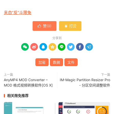
来自“反”斗限免
赞(
0
)
打赏


分享到








加密
数据
文件
上一篇
下一篇
AnyMP4 MOD Converter –
IM-Magic Partition Resizer Pro
MOD 格式视频转换软件[OS X]
- 分区空间调整软件
相关限免推荐