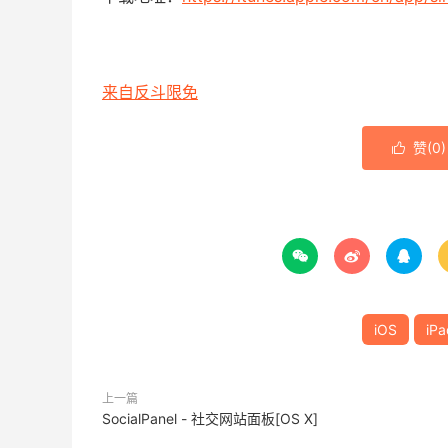
来自反斗限免
赞(
0
)




iOS
iPa
上一篇
SocialPanel - 社交网站面板[OS X]