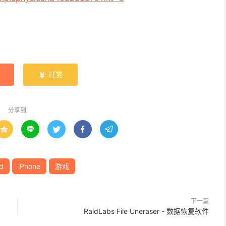
打赏

分享到





d
iPhone
游戏
下一篇
RaidLabs File Uneraser - 数据恢复软件