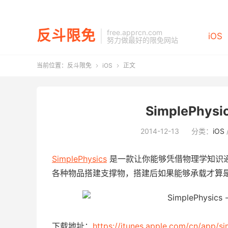
反斗限免
free.apprcn.com
iOS
努力做最好的限免网站
当前位置：
反斗限免
iOS
正文


SimplePhys
2014-12-13
分类：
iOS
SimplePhysics
是一款让你能够凭借物理学知识
各种物品搭建支撑物，搭建后如果能够承载才算
下载地址：
https://itunes.apple.com/cn/app/