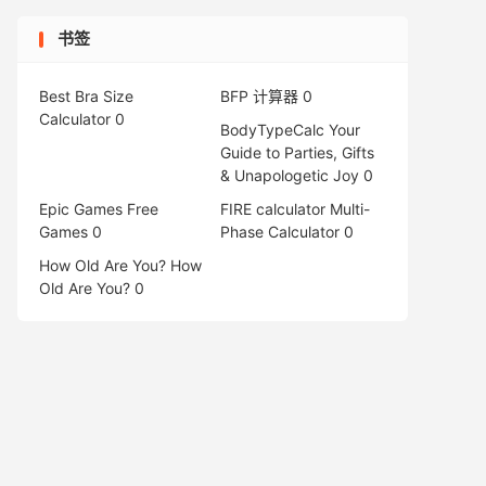
书签
Best Bra Size
BFP 计算器
0
Calculator
0
BodyTypeCalc
Your
Guide to Parties, Gifts
& Unapologetic Joy 0
Epic Games Free
FIRE calculator
Multi-
Games
0
Phase Calculator 0
How Old Are You?
How
Old Are You? 0