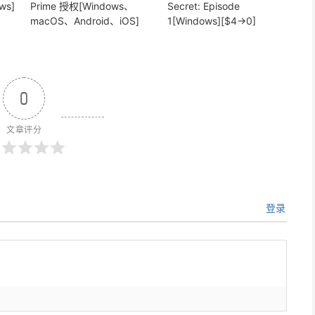
ws]
Prime 授权[Windows、
Secret: Episode
macOS、Android、iOS]
1[Windows][$4→0]
0
文章评分
登录