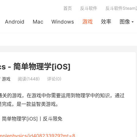
首页
反斗软件
反斗软件Stea
Android
Mac
Windows
游戏
效率
图像
ics - 简单物理学[iOS]
/
游戏
阅读(1448)
评论(0)
通关的游戏，在游戏中你需要运用到物理学中的知识，通过
是完成，是一款益智类游戏。
simplephysics/id408233979?mt=8