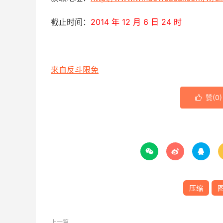
截止时间：
2014 年 12 月 6 日 24 时
来自反斗限免
赞(
0
)




压缩
上一篇