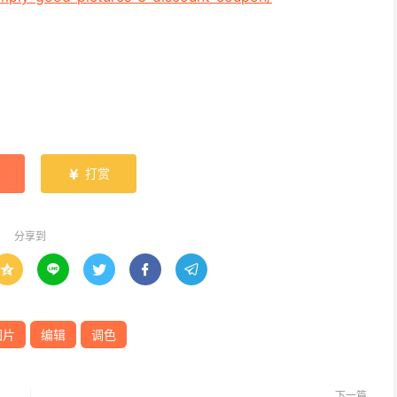
打赏

分享到





图片
编辑
调色
下一篇