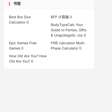
书签
Best Bra Size
BFP 计算器
0
Calculator
0
BodyTypeCalc
Your
Guide to Parties, Gifts
& Unapologetic Joy 0
Epic Games Free
FIRE calculator
Multi-
Games
0
Phase Calculator 0
How Old Are You?
How
Old Are You? 0