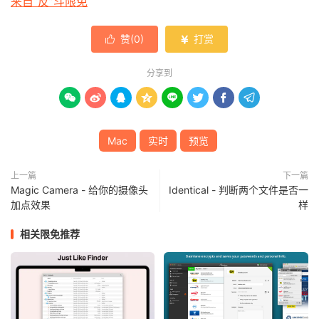
来自“反”斗限免
赞(
0
)
打赏


分享到








Mac
实时
预览
上一篇
下一篇
Magic Camera - 给你的摄像头
Identical - 判断两个文件是否一
加点效果
样
相关限免推荐