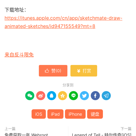
下载地址：
https://itunes.apple.com/cn/app/sketchmate-draw-
animated-sketches/id947155549?mt=8
来自反斗限免
赞(
0
)
打赏


分享到








iOS
iPad
iPhone
键盘
上一篇
下一篇
免费获取一年 Webroot
Legend of Tell - 特尔传奇[iOS]