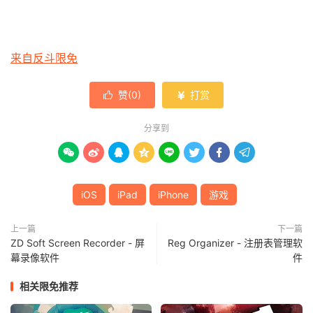
来自反斗限免
赞(
0
)
打赏


分享到








iOS
iPad
iPhone
游戏
上一篇
下一篇
ZD Soft Screen Recorder - 屏
Reg Organizer - 注册表管理软
幕录像软件
件
相关限免推荐