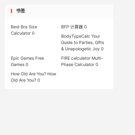
书签
Best Bra Size
BFP 计算器
0
Calculator
0
BodyTypeCalc
Your
Guide to Parties, Gifts
& Unapologetic Joy 0
Epic Games Free
FIRE calculator
Multi-
Games
0
Phase Calculator 0
How Old Are You?
How
Old Are You? 0