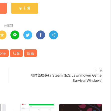
打赏

分享到





hone
社交
绘画
下一篇
、
限时免费获取 Steam 游戏 Lawnmower Game:
Survival[Windows]